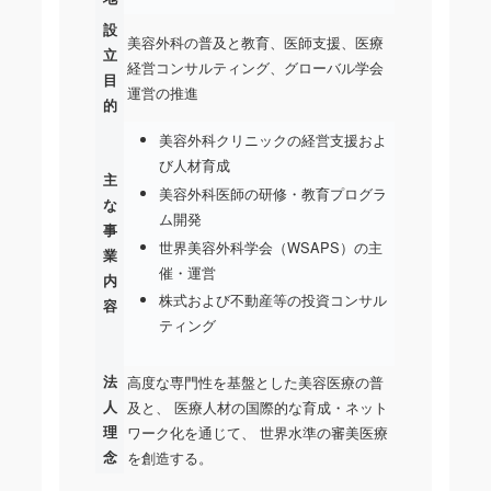
設
美容外科の普及と教育、医師支援、医療
立
経営コンサルティング、グローバル学会
目
運営の推進
的
美容外科クリニックの経営支援およ
び人材育成
主
美容外科医師の研修・教育プログラ
な
ム開発
事
世界美容外科学会（WSAPS）の主
業
催・運営
内
株式および不動産等の投資コンサル
容
ティング
法
高度な専門性を基盤とした美容医療の普
人
及と、 医療人材の国際的な育成・ネット
理
ワーク化を通じて、 世界水準の審美医療
念
を創造する。