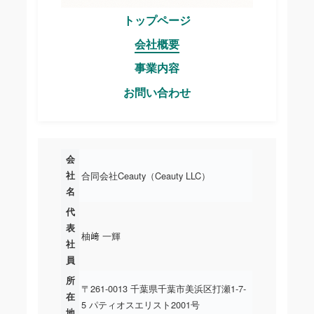
トップページ
会社概要
事業内容
お問い合わせ
会
社
合同会社Ceauty（Ceauty LLC）
名
代
表
柚﨑 一輝
社
員
所
〒261-0013 千葉県千葉市美浜区打瀬1-7-
在
5 パティオスエリスト2001号
地