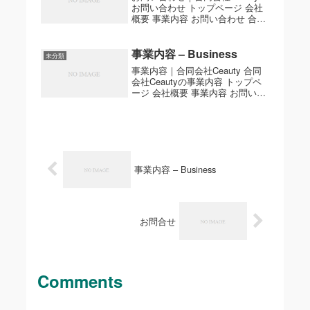
お問い合わせ トップページ 会社
概要 事業内容 お問い合わせ 合同
会社Ceautyへのご質問・ご相談
は、下記フォームよりお気軽にお
寄せください。 お名前 メールア
事業内容 – Business
未分類
ドレス 件名 お問い合わせ内容 送
事業内容｜合同会社Ceauty 合同
信する ...
会社Ceautyの事業内容 トップペ
ージ 会社概要 事業内容 お問い合
わせ 合同会社Ceautyは、美容医
療分野における知見と教育的責
任、そして国際的な視野を持って
活動する専門集団です。私たちは
美容外科ク...
事業内容 – Business
お問合せ
Comments